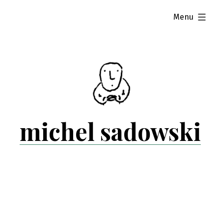
Skip
expanded
Menu
to
content
michel sadowski